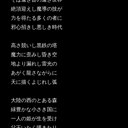
絶頂迎えし魔導の技が
力を得たる多くの者に
邪心招きし悪しき時代
高さ競いし黒鉄の塔
魔力に歪みし昏き空
地より漏れし雷光の
あがく龍さながらに
天に描くよじれし弧
大陸の西のとある森
緑豊かな小さき国に
一人の姫が生を受け
父王いたく嘆きたり