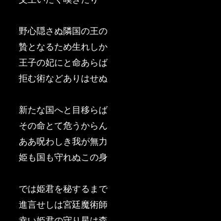
野心隠さぬ隣国の王の
贄となるため生れしか
王子の妃にと命あらば
拒む術などありはせぬ
新たな国へと目移らば
その命とて危うからん
ああ呪わしき我が無力
姫も国も守れぬこの身
では姫君を秘するまで
進言せしは宮廷魔術師
幸い姫君の守り星は森