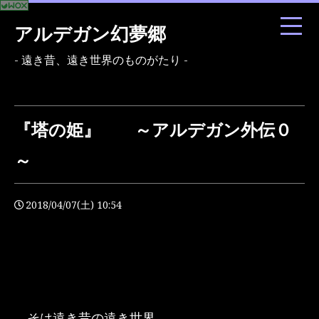
アルデガン幻夢郷
- 遠き昔、遠き世界のものがたり -
『塔の姫』 ～アルデガン外伝０
～
2018/04/07(土) 10:54
そは遠き昔の遠き世界