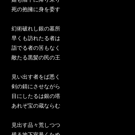
死の抱擁に身を委す
幻術破れし銀の墓所
早くも訪れたる者は
詣でる者の筈もなく
敵たる黒髪の民の王
見い出す者をば悉く
剣の錆にさせながら
目にしたるは銀の塔
あれぞ宝の蔵ならむ
見出す品々荒しつつ
残る地下室暴くため