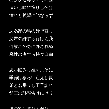
追いし瞳に宿りし色は
憧れと羨望に他ならず
ああ籠の鳥の身ぞ哀し
父君の許すら行けぬ我
何故この身に許されぬ
魔性の者すら持つ自由
思い悩みし姫をよそに
季節は移ろい迎えし夏
弟と名乗りし王子訪れ
父王の訃報告げにけり
塔の窓に取りすがり