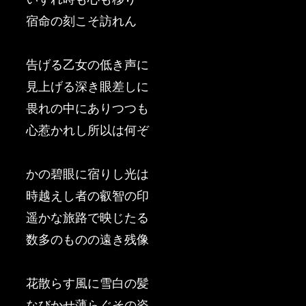
宿命の刻こそ訪れん
告げる乙女の低き声に
見上げる深き眼差しに
畏れの中にありつつも
心惹かれし所以は何ぞ
かの碧眼に宿りし光は
時越えし者の叡智の印
遥かな旅路で映じたる
数多のものの遠き残像
花散らす風に雪白の髪
なびかせ薄らぐその姿