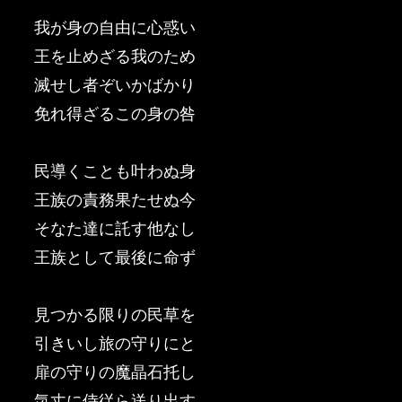
我が身の自由に心惑い
王を止めざる我のため
滅せし者ぞいかばかり
免れ得ざるこの身の咎
民導くことも叶わぬ身
王族の責務果たせぬ今
そなた達に託す他なし
王族として最後に命ず
見つかる限りの民草を
引きいし旅の守りにと
扉の守りの魔晶石托し
気丈に侍従ら送り出す