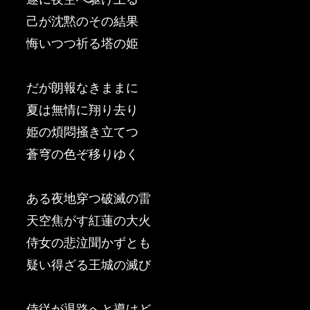
己が沈黙のその結果
悔いつつ祈る塔の姫
だが朗報なきままに
夏は無情に翔り去り
姫の煩悶掻き立てつ
蒼穹の色ぞ移りゆく
ある夜地穿つ破滅の雷
天空焦がす紅蓮の大火
侍女の悲泣聞かずとも
疑い得ざる王城の滅び
侍従が退路へと導けど