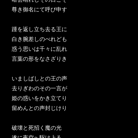
尊き御名にて呼び申す
踵を返し立ち去る王に
白き腕差しのべれども
惑う思いは千々に乱れ
言葉の形をなさざりき
いましばしとの王の声
去りぎわのその一言が
姫の惑いをかき立てり
留めんとの声封じけり
破壊と死招く魔の光
遂に夜空へ駆け上る