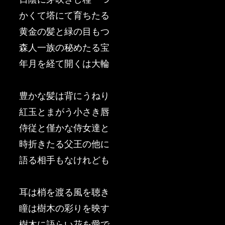
かくて塔にて育ちたる
黄金の髪と緑の目もつ
森人一族の秘めたる宝
年月を経て開くは大輪
豊かな髪は背にうねり
紅玉とまがう小さき唇
侍従と僅かな侍女達と
時折きたる父王の他に
語る相手もなけれども
耳は梢を渡る風を聴き
瞳は樹木の彩りを映す
樹木に語らい花を愛で