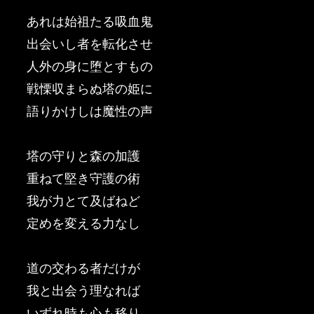
あれは始祖たる吸血鬼
出会いし者を転化させ
人外の身に堕とすもの
戦慄収まらぬ塔の姫に
語りかけしは魔性の声
塔の守りと森の加護
重ねて堅き守護の術
我が力とて及ばねど
定めを変える力なし
道の交わる者だけが
我と出会う理なれば
いずれ時も心も移り