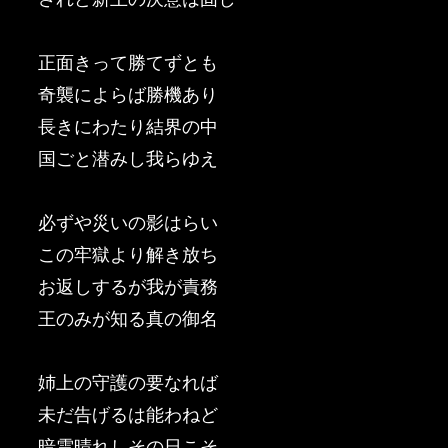
正面きって勝てずとも
奇襲によらば勝機あり
長きにわたり結界の中
国ごと潜みし我らゆえ
必ずや災いの影はらい
この牢獄より解き放ち
お返しするが我が責務
王のみが知る真の御名
姉上の守護の要なれば
未だ告げるは能わねど
暗雲晴れしその日こそ