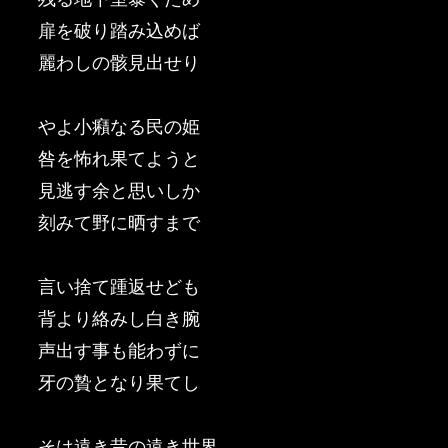
扉を破り踏み込めば
麗わしの骸見出せり
やよ小癪なる民の姫
咎を怖れ果てようと
見逃す余と思いしか
刻みて野に晒すまで
言い捨て踵返せども
背より絡みし白き腕
声出す事も能わずに
牙の贄となり果てし
そは遠き昔の遠き世界