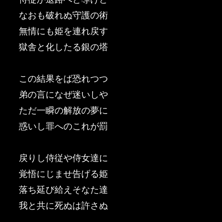
なおも破れぬ守護の術
無情にも姫を連れ戻す
獄舎と化したる銀の塔
この結果をば恐れつつ
弟の言になぜ迷いしや
ただ一瞬の解放の夢に
惑いし罪へのこれが罰
戻りし侍従や侍女達に
覚悟にじませ告げる姫
落ち延び給えそなた達
我と共に死ぬは許さぬ