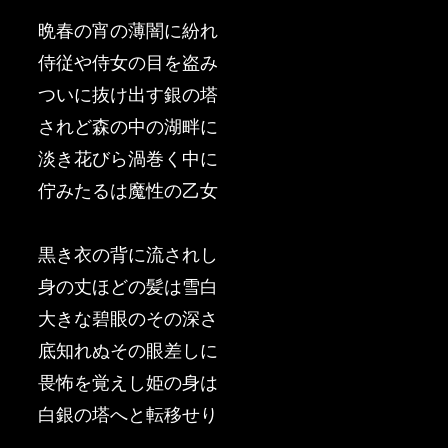
晩春の宵の薄闇に紛れ
侍従や侍女の目を盗み
ついに抜け出す銀の塔
されど森の中の湖畔に
淡き花びら渦巻く中に
佇みたるは魔性の乙女
黒き衣の背に流されし
身の丈ほどの髪は雪白
大きな碧眼のその深さ
底知れぬその眼差しに
畏怖を覚えし姫の身は
白銀の塔へと転移せり