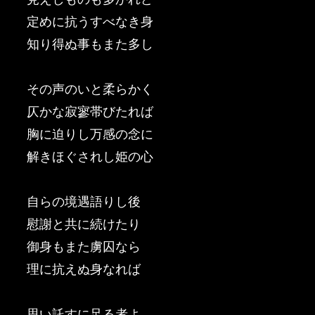
定めに抗うすべなき身
知り得ぬ事もまた多し
その声のいと柔らかく
仄かな寂寥帯びたれば
胸に迫りし万感の念に
解きほぐされし姫の心
自らの境遇語りし後
慰謝と共に続けたり
御身もまた虜囚なら
理に抗えぬ身なれば
思い託すに足る者よ