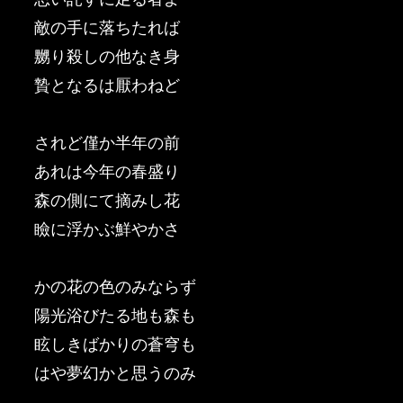
敵の手に落ちたれば
嬲り殺しの他なき身
贄となるは厭わねど
されど僅か半年の前
あれは今年の春盛り
森の側にて摘みし花
瞼に浮かぶ鮮やかさ
かの花の色のみならず
陽光浴びたる地も森も
眩しきばかりの蒼穹も
はや夢幻かと思うのみ