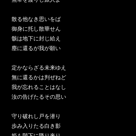
散る他なき思いをば
御身に托し散華せん
骸は地下に封じ給え
塵に還るが我が願い
定かならざる未来ゆえ
無に還るかは判ぜねど
我が忘れることはなし
汝の告げたるその思い
守り破れし戸を潜り
歩み入りたる白き影
姫も階下に降り来り