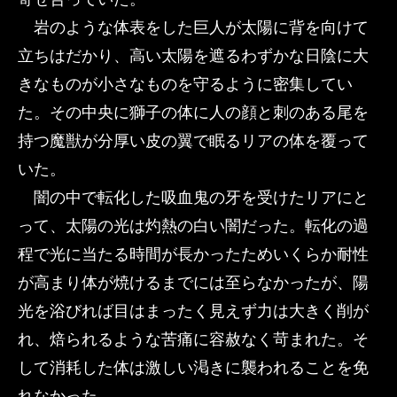
岩のような体表をした巨人が太陽に背を向けて
立ちはだかり、高い太陽を遮るわずかな日陰に大
きなものが小さなものを守るように密集してい
た。その中央に獅子の体に人の顔と刺のある尾を
持つ魔獣が分厚い皮の翼で眠るリアの体を覆って
いた。
闇の中で転化した吸血鬼の牙を受けたリアにと
って、太陽の光は灼熱の白い闇だった。転化の過
程で光に当たる時間が長かったためいくらか耐性
が高まり体が焼けるまでには至らなかったが、陽
光を浴びれば目はまったく見えず力は大きく削が
れ、焙られるような苦痛に容赦なく苛まれた。そ
して消耗した体は激しい渇きに襲われることを免
れなかった。