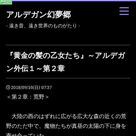
アルデガン幻夢郷
- 遠き昔、遠き世界のものがたり -
『黄金の髪の乙女たち』～アルデガ
ン外伝１～第２章
2018/09/16(日) 07:37
＜第２章：荒野＞
大陸の西のはずれに広がる広大な森の近くの荒
野のただ中で、魔物たちが真昼の太陽の下に身を
寄せ合っていた。